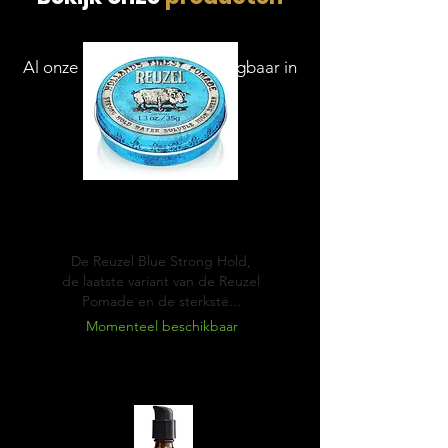
Al onze producten zijn verkrijgbaar in
de Barbershop
Blue
Pomade
De Reuzel Blue Strong Hold,
de laatste variant van de Reuzel
Pomade en de sterkste...
Momenteel beschikbaar