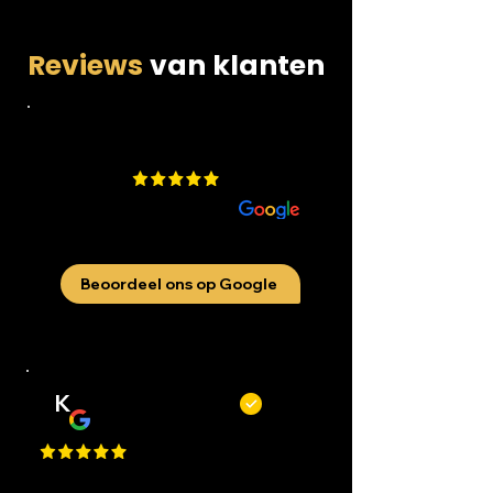
Reviews
van klanten
4.9
​200 beoordelingen
aan
Beoordeel ons op Google
K
Kevin Kecskés
Best Place in Nederland, they cut