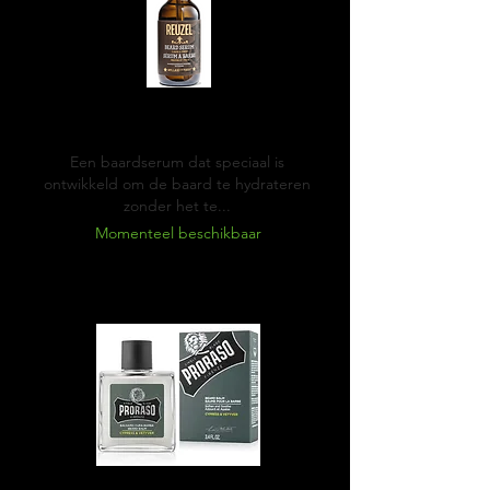
Reuzel Beard serum
Een baardserum dat speciaal is
ontwikkeld om de baard te hydrateren
zonder het te...
Momenteel beschikbaar