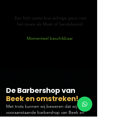
Cypress &
Vetyver
Een licht zoete bos-achtige geur, niet
het zware als Musk of Sandelwood.
Momenteel beschikbaar
De Barbershop van
Beek en omstreken!
Met trots kunnen wij beweren dat wij de
vooraanstaande barbershop van Beek en
omgeving zijn, op slechts 5 minuten afstand
van het levendige centrum van Beek! Onze
barbershop, gevestigd in het