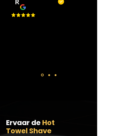
R
Remy Mols
Top zaak en niet alleen om te
knippen of scheren maar ook voor
een bakje koffie! De jongens
maken altijd tijd voor je!
Ervaar de
Hot
Towel Shave