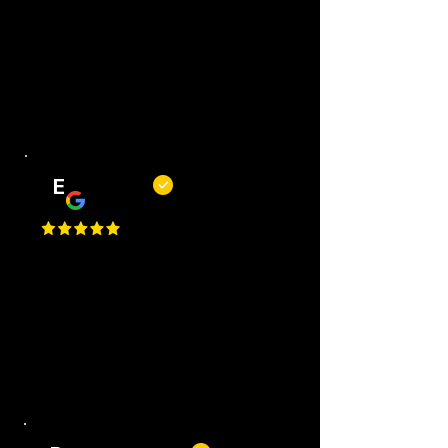
really well, best service, easy to
request an appointment, they are
flexible. Perfect I Gave a 1 Million
Star, but Google only allows just
one.
E
Erwin
Top barbiers! Mooie zaak, korte
wachttijden, goede service en altijd
een mooi resultaat. Kortom, een
fijne plek om je kapsel of baard bij
te laten houden.