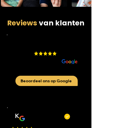
Reviews
van klanten
4.9
​200 beoordelingen
aan
Beoordeel ons op Google
K
Kevin Kecskés