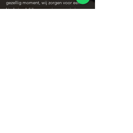
gezellig moment, wij zorgen voor een
kindvriendelijke omgeving waar je je
welkom voelt en waar elk kind zichzelf kan
zijn. Bij Kinderbarbershop Future staat
kwaliteit, comfort en een fijne ervaring
voorop, zodat iedere bezoeker een
geweldige tijd heeft!
Onze locatie
Kinderbarbershop Future is gelegen op
een ideale locatie met volop
parkeergelegenheid, en onze
kinderbarbershop is eenvoudig bereikbaar
voor gezinnen uit Stein en de omliggende
regio.
Onze kinderbarbershop biedt ruime
parkeermogelijkheden en ligt slechts 5
minuten lopen van een treinstation.