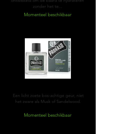
ontwikkeld om de baard te hydrateren
zonder het te...
Momenteel beschikbaar
Cypress & Vetyver
Een licht zoete bos-achtige geur, niet
het zware als Musk of Sandelwood.
Momenteel beschikbaar