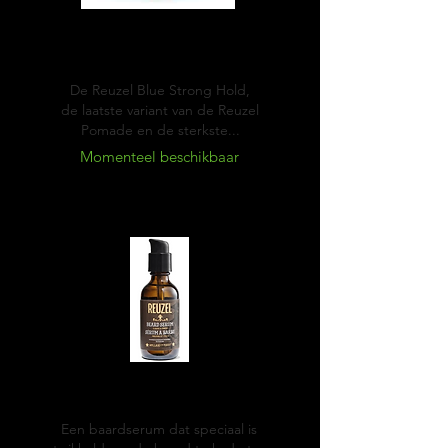
Blue
Pomade
De Reuzel Blue Strong Hold,
de laatste variant van de Reuzel
Pomade en de sterkste...
Momenteel beschikbaar
Reuzel Beard serum
Een baardserum dat speciaal is