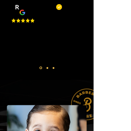
R
Remy Mols
Top zaak en niet alleen om te
knippen of scheren maar ook voor
een bakje koffie! De jongens
maken altijd tijd voor je!