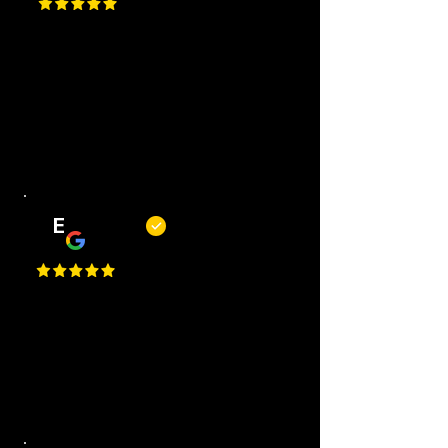
Best Place in Nederland, they cut
really well, best service, easy to
request an appointment, they are
flexible. Perfect I Gave a 1 Million
Star, but Google only allows just
one.
E
Erwin
Top barbiers! Mooie zaak, korte
wachttijden, goede service en altijd
een mooi resultaat. Kortom, een
fijne plek om je kapsel of baard bij
te laten houden.