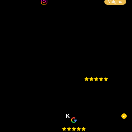
Volg ons op Instagram
Volg nu
4.9
​200 beoordelingen aa
K
Kevin Kecskés