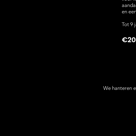
aandac
en een
Tot 9 
€20
We hanteren e