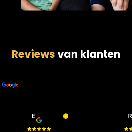
Reviews
van klanten
n
E
Erwin