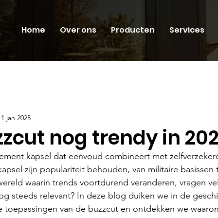
Home
Over ons
Producten
Services
1 jan 2025
zzcut nog trendy in 20
tement kapsel dat eenvoud combineert met zelfverzeker
kapsel zijn populariteit behouden, van militaire basissen 
wereld waarin trends voortdurend veranderen, vragen vele
og steeds relevant? In deze blog duiken we in de geschi
e toepassingen van de buzzcut en ontdekken we waarom d