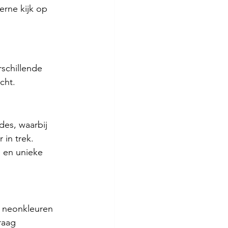
erne kijk op 
rschillende 
cht.
des, waarbij 
 in trek. 
e en unieke 
e neonkleuren 
raag 