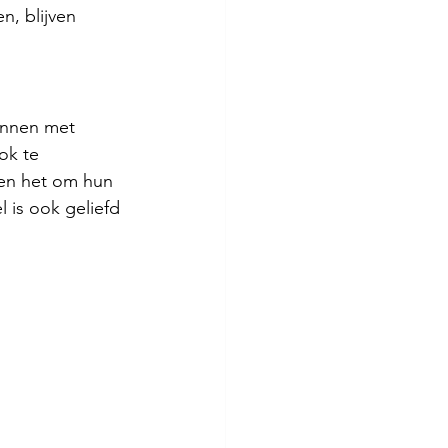
n, blijven 
annen met 
ok te 
en het om hun 
 is ook geliefd 