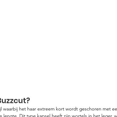
Buzzcut?
ijl waarbij het haar extreem kort wordt geschoren met e
 lengte. Dit type kapsel heeft zijn wortels in het leger, 