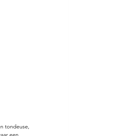
en tondeuse, 
waar een 