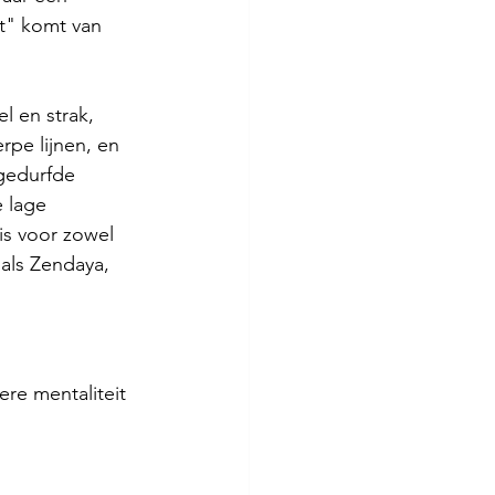
ut" komt van 
l en strak, 
pe lijnen, en 
gedurfde 
 lage 
is voor zowel 
als Zendaya, 
e mentaliteit 