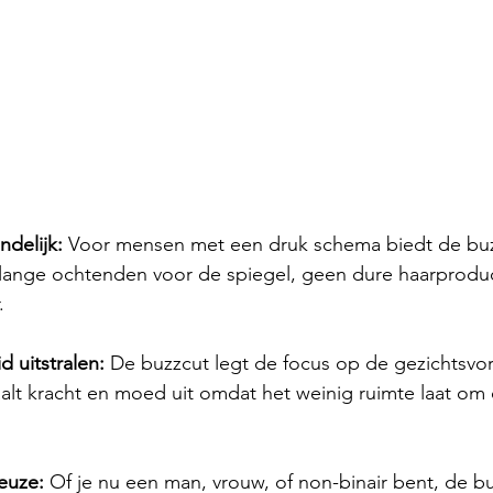
delijk:
 Voor mensen met een druk schema biedt de buz
lange ochtenden voor de spiegel, geen dure haarproduc
.
d uitstralen:
 De buzzcut legt de focus op de gezichtsvo
raalt kracht en moed uit omdat het weinig ruimte laat o
euze:
 Of je nu een man, vrouw, of non-binair bent, de bu