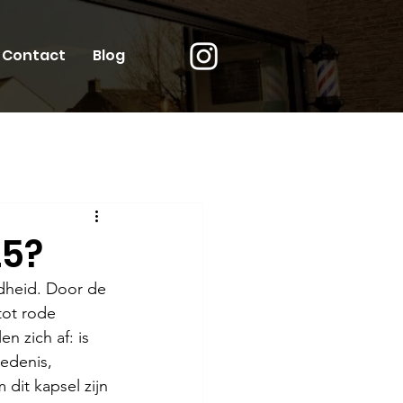
Contact
Blog
25?
dheid. Door de 
tot rode 
n zich af: is 
edenis, 
it kapsel zijn 