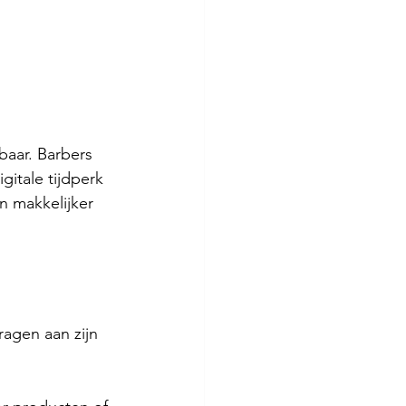
baar. Barbers 
itale tijdperk 
n makkelijker 
agen aan zijn 