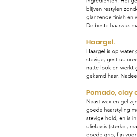
ingrediënten. Het ge
blijven restylen zond
glanzende finish en w
De beste haarwax ma
Haargel.
Haargel is op water
stevige, gestructure
natte look en werkt 
gekamd haar. Nadeel:
Pomade, clay 
Naast wax en gel zij
goede haarstyling m
stevige hold, en is i
oliebasis (sterker, m
goede grip, fijn voor