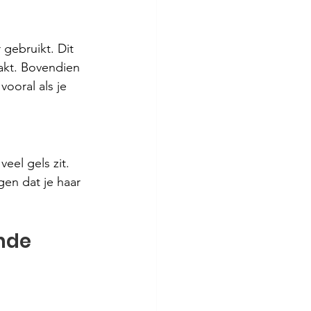
 gebruikt. Dit 
akt. Bovendien 
ooral als je 
eel gels zit. 
en dat je haar 
nde 