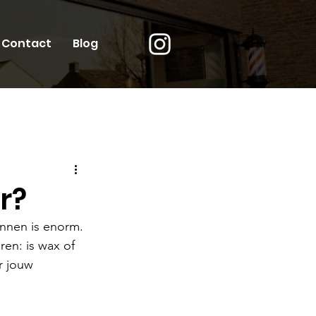
Contact
Blog
r?
nnen is enorm. 
en: is wax of 
r jouw 