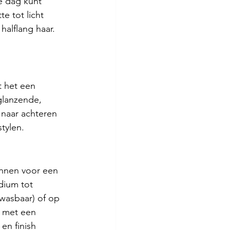
e dag kunt 
e tot licht 
halflang haar. 
 het een 
glanzende, 
naar achteren 
tylen.
ennen voor een 
dium tot 
twasbaar) of op 
h met een 
en finish 