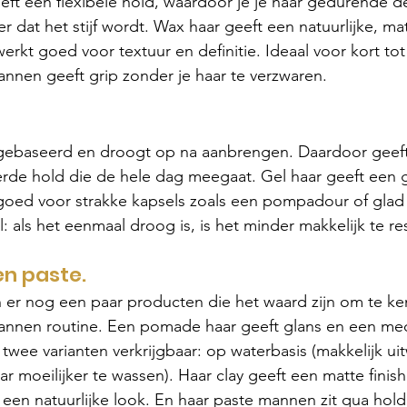
eft een flexibele hold, waardoor je je haar gedurende d
er dat het stijf wordt. Wax haar geeft een natuurlijke, matt
erkt goed voor textuur en definitie. Ideaal voor kort tot 
nnen geeft grip zonder je haar te verzwaren.
 gebaseerd en droogt op na aanbrengen. Daardoor geeft
erde hold die de hele dag meegaat. Gel haar geeft een 
goed voor strakke kapsels zoals een pompadour of glad 
 als het eenmaal droog is, is het minder makkelijk te res
en paste.
n er nog een paar producten die het waard zijn om te k
annen routine. Een pomade haar geeft glans en een me
n twee varianten verkrijgbaar: op waterbasis (makkelijk ui
aar moeilijker te wassen). Haar clay geeft een matte finis
 een natuurlijke look. En haar paste mannen zit qua hold 