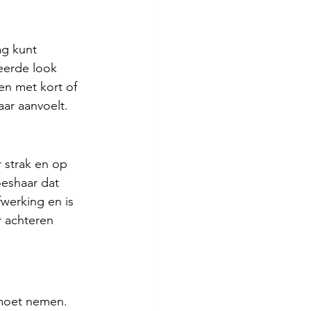
ag kunt 
eerde look 
en met kort of 
aar aanvoelt.
 strak en op 
oeshaar dat 
werking en is 
r achteren 
 moet nemen.