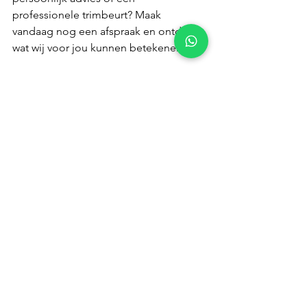
professionele trimbeurt? Maak 
vandaag nog een afspraak en ontdek 
wat wij voor jou kunnen betekenen.
Veelgestelde vragen
Staat een volle baard bij een rond 
gezicht?
Een volle baard kan bij een rond 
gezicht, mits je hem aan de wangen 
kort houdt en aan de kin laat 
uitlopen. De fout die de meeste 
mannen maken is een gelijkmatig 
volle baard, waardoor het gezicht 
nog ronder oogt. Wij trimmen bij 
Barbershop Future de wangen op 
guard 3 of 4 en laten de kinpartij op 
guard 6 tot 8, dat verlengt het gezicht 