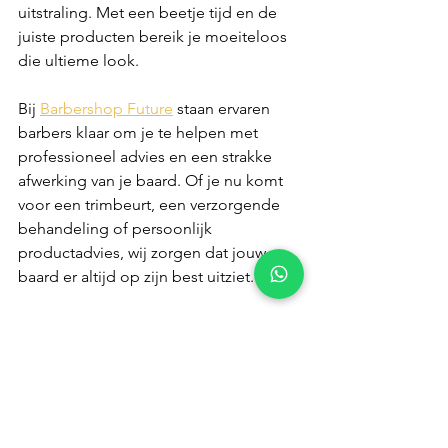
uitstraling. Met een beetje tijd en de 
juiste producten bereik je moeiteloos 
die ultieme look.
Bij 
Barbershop Future
 staan ervaren 
barbers klaar om je te helpen met 
professioneel advies en een strakke 
afwerking van je baard. Of je nu komt 
voor een trimbeurt, een verzorgende 
behandeling of persoonlijk 
productadvies, wij zorgen dat jouw 
baard er altijd op zijn best uitziet. 
Bezoek ons in de 
shop 
of plan online 
je 
afspraak 
voor de ultieme 
verzorgingservaring.