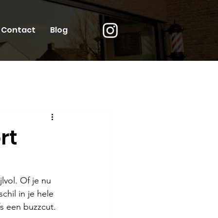
Contact
Blog
rt
lvol. Of je nu 
chil in je hele 
fs een buzzcut. 