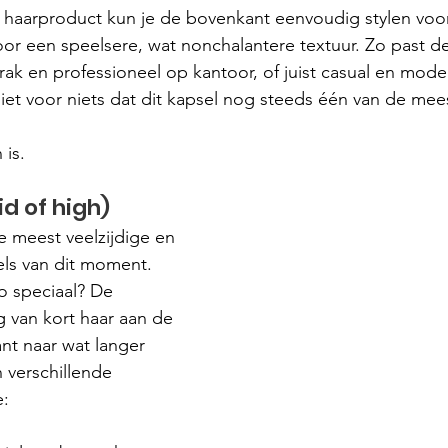
 haarproduct kun je de bovenkant eenvoudig stylen voor
 voor een speelsere, wat nonchalantere textuur. Zo past de
ak en professioneel op kantoor, of juist casual en modern
 niet voor niets dat dit kapsel nog steeds één van de me
is.
id of high)
e meest veelzijdige en 
s van dit moment. 
o speciaal? De 
g van kort haar aan de 
nt naar wat langer 
 verschillende 
e: