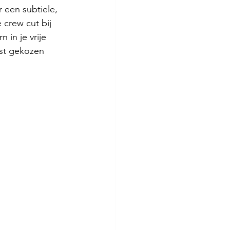
 een subtiele, 
 crew cut bij 
 in je vrije 
est gekozen 