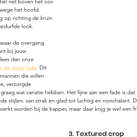
tiel net boven het oor.
erwege het hoofd.
g op richting de kruin 
gedurfde look.
 waar de overgang 
nt bij jouw 
lees dan onze 
r de taper fade
. Dit 
 mannen die willen 
e, verzorgde 
 graag wat variatie hebben. Het fijne aan een fade is dat
de stijlen: van strak en glad tot luchtig en nonchalant. 
werkt worden bij de kapper, maar daar krijg je wel een f
3. Textured crop