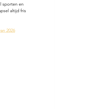
l sporten en 
el altijd fris 
van 2026