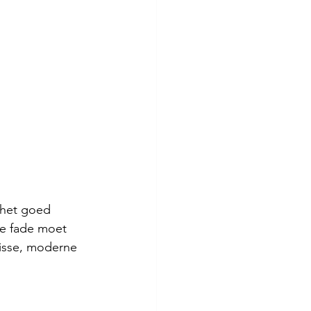
 het goed 
De fade moet 
risse, moderne 