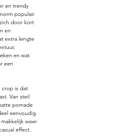
er en trendy 
enorm populair 
ich door kort 
n en 
t extra lengte 
extuur, 
eken en wat 
r een 
crop is dat 
ast. Van steil 
 matte pomade 
 deel eenvoudig 
 makkelijk weer 
asual effect.