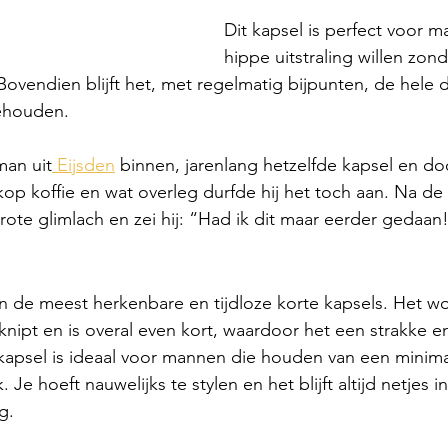
Dit kapsel is perfect voor 
hippe uitstraling willen zon
Bovendien blijft het, met regelmatig bijpunten, de hele d
behouden.
man uit
 Eijsden
 binnen, jarenlang hetzelfde kapsel en d
kop koffie en wat overleg durfde hij het toch aan. Na de
rote glimlach en zei hij: “Had ik dit maar eerder gedaan
n de meest herkenbare en tijdloze korte kapsels. Het wo
nipt en is overal even kort, waardoor het een strakke 
t kapsel is ideaal voor mannen die houden van een minimal
Je hoeft nauwelijks te stylen en het blijft altijd netjes i
g. 