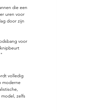
mannen die een 
der uren voor 
ag door zijn 
oodsbang voor 
 knipbeurt 
!"
rdt volledig 
en moderne 
istische, 
n model, zelfs 