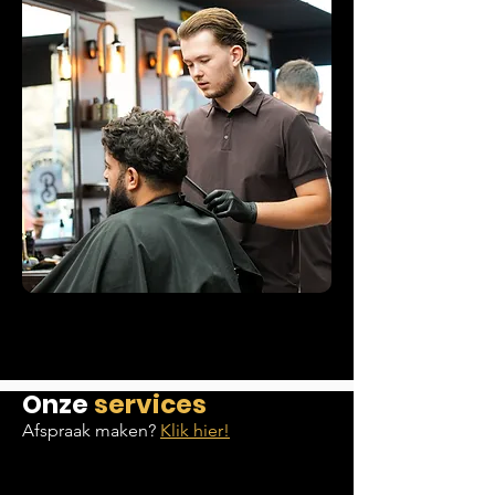
Onze
services
Afspraak maken?
Klik hier!