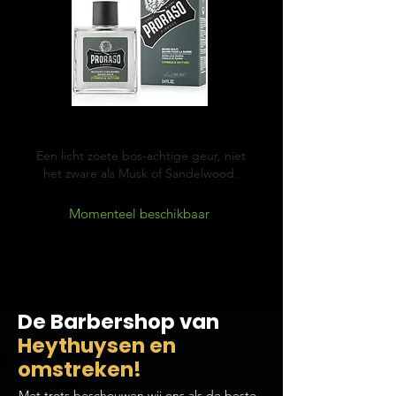
Cypress & Vetyver
Een licht zoete bos-achtige geur, niet
het zware als Musk of Sandelwood.
Momenteel beschikbaar
De Barbershop van
Heythuysen en
omstreken!
Met trots beschouwen wij ons als de beste