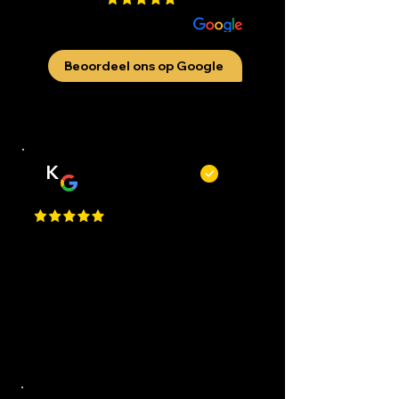
​200 beoordelingen aan
Beoordeel ons op Google
K
Kevin Kecskés
Best Place in Nederland, they cut
really well, best service, easy to
request an appointment, they are
flexible. Perfect I Gave a 1 Million
Star, but Google only allows just
one.