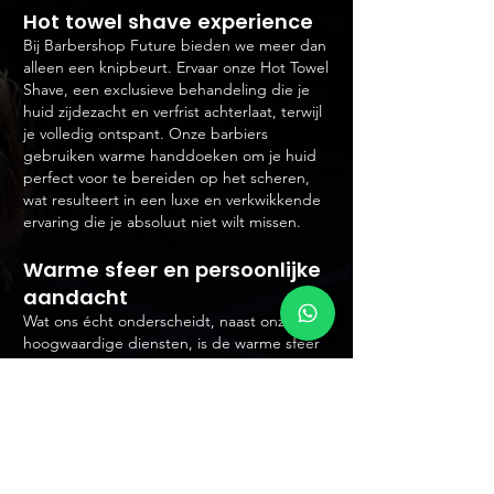
Hot towel shave experience
Bij Barbershop Future bieden we meer dan
alleen een knipbeurt. Ervaar onze Hot Towel
Shave, een exclusieve behandeling die je
huid zijdezacht en verfrist achterlaat, terwijl
je volledig ontspant. Onze barbiers
gebruiken warme handdoeken om je huid
perfect voor te bereiden op het scheren,
wat resulteert in een luxe en verkwikkende
ervaring die je absoluut niet wilt missen.
Warme sfeer en persoonlijke
aandacht
Wat ons écht onderscheidt, naast onze
hoogwaardige diensten, is de warme sfeer
en persoonlijke aandacht die je bij
Barbershop Future ervaart. Of je nu komt
voor een trendy kapsel, een klassieke
scheerbeurt of gewoon een gezellig
gesprek, wij zorgen ervoor dat je je meteen
welkom voelt en volledig kunt ontspannen