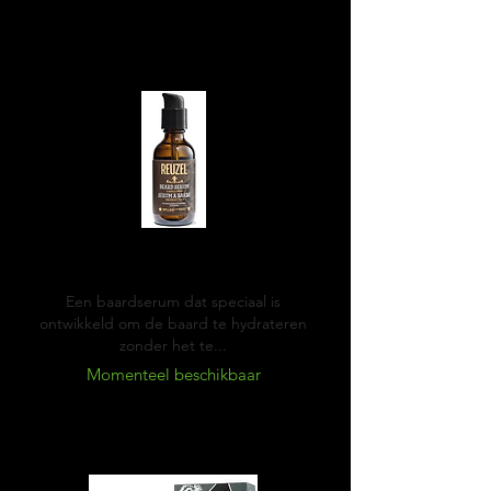
Reuzel Beard serum
Een baardserum dat speciaal is
ontwikkeld om de baard te hydrateren
zonder het te...
Momenteel beschikbaar