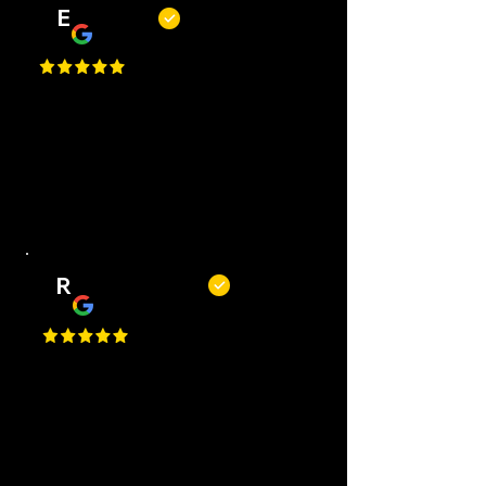
E
Erwin
Top barbiers! Mooie zaak, korte
wachttijden, goede service en altijd
een mooi resultaat. Kortom, een
fijne plek om je kapsel of baard bij
te laten houden.
R
Remy Mols
Top zaak en niet alleen om te
knippen of scheren maar ook voor
een bakje koffie! De jongens
maken altijd tijd voor je!