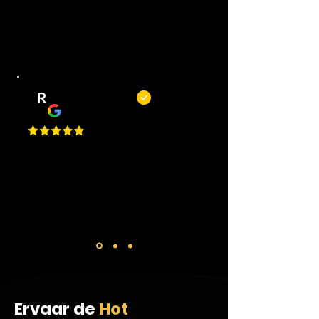
een mooi resultaat. Kortom, een
fijne plek om je kapsel of baard bij
te laten houden.
R
Remy Mols
Top zaak en niet alleen om te
knippen of scheren maar ook voor
een bakje koffie! De jongens
maken altijd tijd voor je!
Ervaar de
Hot