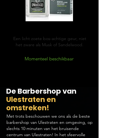
Cypress & Vetyver
Een licht zoete bos-achtige geur, niet
het zware als Musk of Sandelwood.
Momenteel beschikbaar
De Barbershop van
Ulestraten en
omstreken!
Met trots beschouwen we ons als de beste
barbershop van Ulestraten en omgeving, op
slechts 10 minuten van het bruisende
centrum van Ulestraten! In het sfeervolle