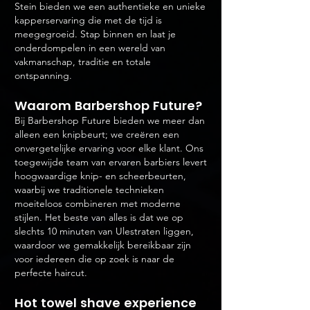
Stein bieden we een authentieke en unieke
kapperservaring die met de tijd is
meegegroeid. Stap binnen en laat je
onderdompelen in een wereld van
vakmanschap, traditie en totale
ontspanning.
Waarom B
arbershop Future?
Bij Barbershop Future bieden we meer dan
alleen een knipbeurt; we creëren een
onvergetelijke ervaring voor elke klant. Ons
toegewijde team van ervaren barbiers levert
hoogwaardige knip- en scheerbeurten,
waarbij we traditionele technieken
moeiteloos combineren met moderne
stijlen. Het beste van alles is dat we op
slechts 10 minuten van
Ulestraten
liggen,
waardoor we gemakkelijk bereikbaar zijn
voor iedereen die op zoek is naar de
perfecte haircut.
Hot towel shave experience