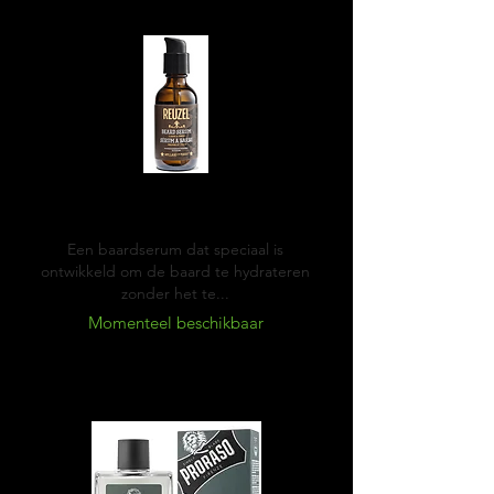
Reuzel Beard serum
Een baardserum dat speciaal is
ontwikkeld om de baard te hydrateren
zonder het te...
Momenteel beschikbaar