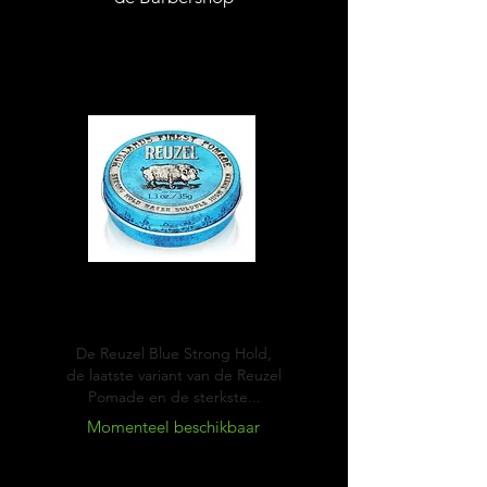
Blue
Pomade
De Reuzel Blue Strong Hold,
de laatste variant van de Reuzel
Pomade en de sterkste...
Momenteel beschikbaar