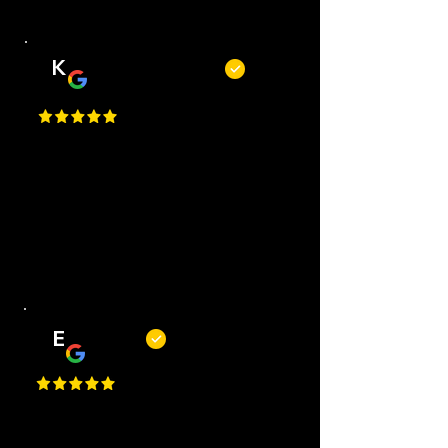
K
Kevin Kecskés
Best Place in Nederland, they cut
really well, best service, easy to
request an appointment, they are
flexible. Perfect I Gave a 1 Million
Star, but Google only allows just
one.
E
Erwin
Top barbiers! Mooie zaak, korte
wachttijden, goede service en altijd