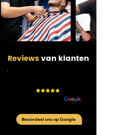
Reviews
van klanten
4.9
​200 beoordelingen
aan
Beoordeel ons op Google