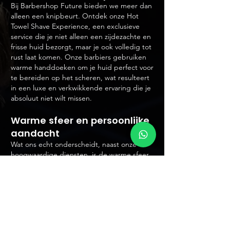
Bij Barbershop Future bieden we meer dan
alleen een knipbeurt. Ontdek onze Hot
Towel Shave Experience, een exclusieve
service die je niet alleen een zijdezachte en
frisse huid bezorgt, maar je ook volledig tot
rust laat komen. Onze barbiers gebruiken
warme handdoeken om je huid perfect voor
te bereiden op het scheren, wat resulteert
in een luxe en verkwikkende ervaring die je
absoluut niet wilt missen.
Warme sfeer en persoonlijke
aandacht
Wat ons echt onderscheidt, naast onze
hoogwaardige diensten, is de warme sfeer
en persoonlijke aandacht die je bij
Barbershop Future ervaart. Of je nu komt
voor een trendy, stijlvolle look, een klassieke
scheerbeurt of gewoon voor een gezellig
gesprek, wij doen er alles aan om een
omgeving te creëren waarin iedereen zich
welkom voelt en helemaal zichzelf kan zijn.