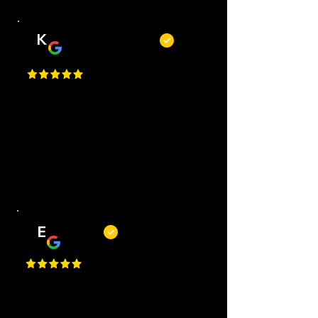
K
Kevin Kecskés
Best Place in Nederland, they cut
really well, best service, easy to
request an appointment, they are
flexible. Perfect I Gave a 1 Million
Star, but Google only allows just
one.
E
Erwin
Top barbiers! Mooie zaak, korte
wachttijden, goede service en altijd
een mooi resultaat. Kortom, een