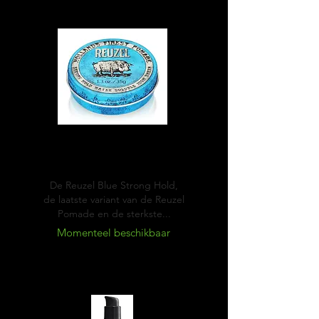
Blue
Pomade
De Reuzel Blue Strong Hold,
de laatste variant van de Reuzel
Pomade en de sterkste...
Momenteel beschikbaar