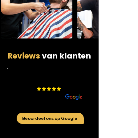
Reviews
van klanten
4.9
​200 beoordelingen
aan
Beoordeel ons op Google