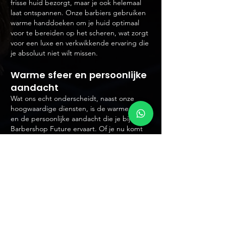
frisse huid bezorgt, maar je ook helemaal
laat ontspannen. Onze barbiers gebruiken
warme handdoeken om je huid optimaal
voor te bereiden op het scheren, wat zorgt
voor een luxe en verkwikkende ervaring die
je absoluut niet wilt missen.
Warme sfeer en persoonlijke
aandacht
Wat ons echt onderscheidt, naast onze
hoogwaardige diensten, is de warme sfeer
en de persoonlijke aandacht die je bij
Barbershop Future ervaart. Of je nu komt
voor een trendy, stijlvolle look, een klassieke
scheerbeurt of gewoon voor een gezellig
gesprek, wij doen ons best om een
omgeving te creëren waar iedereen zich
welkom voelt en helemaal zichzelf kan zijn.
Onze locatie
Barbershop Future is strategisch gelegen,
op slechts 15 minuten van Schimmert, en