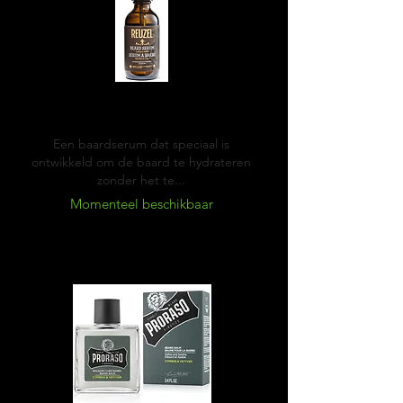
Reuzel Beard serum
Een baardserum dat speciaal is
ontwikkeld om de baard te hydrateren
zonder het te...
Momenteel beschikbaar