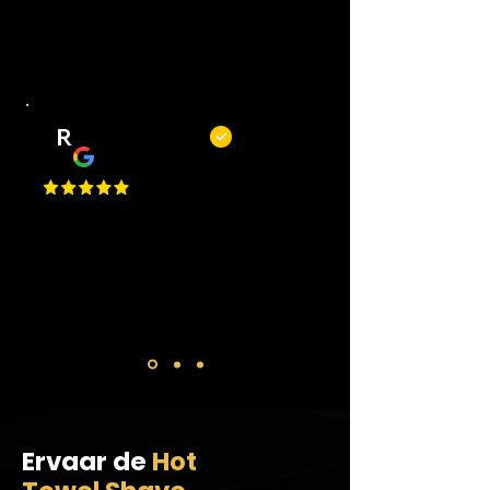
fijne plek om je kapsel of baard bij
te laten houden.
R
Remy Mols
Top zaak en niet alleen om te
knippen of scheren maar ook voor
een bakje koffie! De jongens
maken altijd tijd voor je!
Ervaar de
Hot