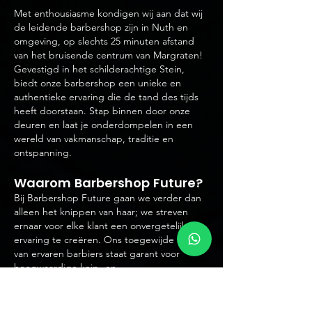
Met enthousiasme kondigen wij aan dat wij
de leidende barbershop zijn in Nuth en
omgeving, op slechts 25 minuten afstand
van het bruisende centrum van Margraten!
Gevestigd in het schilderachtige Stein,
biedt onze barbershop een unieke en
authentieke ervaring die de tand des tijds
heeft doorstaan. Stap binnen door onze
deuren en laat je onderdompelen in een
wereld van vakmanschap, traditie en
ontspanning.
Waarom B
arbershop Future?
Bij Barbershop Future gaan we verder dan
alleen het knippen van haar; we streven
ernaar voor elke klant een onvergetelijke
ervaring te creëren. Ons toegewijde team
van ervaren barbiers staat garant voor
hoogwaardige knip- en
scheerbehandelingen, waarbij we naadloos
traditie combineren met eigentijdse stijlen.
En het beste van alles? We bevinden ons op