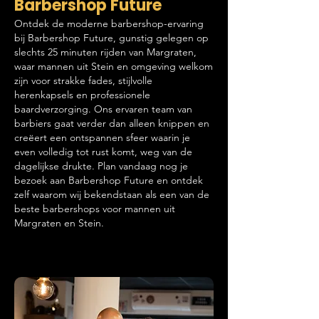
Barbershop Future
Ontdek de moderne barbershop-ervaring
bij Barbershop Future, gunstig gelegen op
slechts 25 minuten rijden van Margraten,
waar mannen uit Stein en omgeving welkom
zijn voor strakke fades, stijlvolle
herenkapsels en professionele
baardverzorging. Ons ervaren team van
barbiers gaat verder dan alleen knippen en
creëert een ontspannen sfeer waarin je
even volledig tot rust komt, weg van de
dagelijkse drukte. Plan vandaag nog je
bezoek aan Barbershop Future en ontdek
zelf waarom wij bekendstaan als een van de
beste barbershops voor mannen uit
Margraten en Stein.