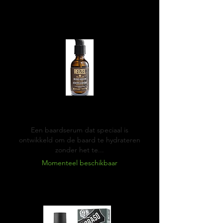
Reuzel Beard serum
Een baardserum dat speciaal is
ontwikkeld om de baard te hydrateren
zonder het te...
Momenteel beschikbaar