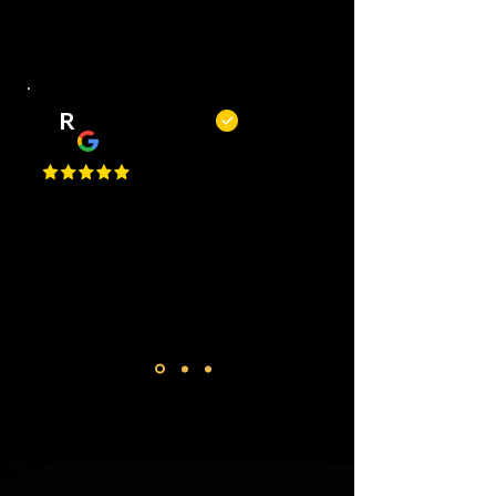
te laten houden.
R
Remy Mols
Top zaak en niet alleen om te
knippen of scheren maar ook voor
een bakje koffie! De jongens
maken altijd tijd voor je!