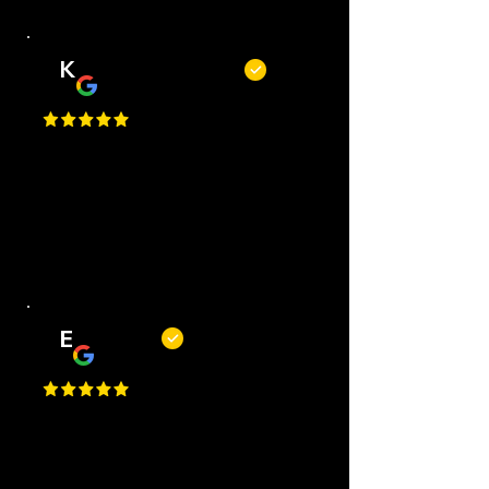
K
Kevin Kecskés
Best Place in Nederland, they cut
really well, best service, easy to
request an appointment, they are
flexible. Perfect I Gave a 1 Million
Star, but Google only allows just
one.
E
Erwin
Top barbiers! Mooie zaak, korte
wachttijden, goede service en altijd
een mooi resultaat. Kortom, een
fijne plek om je kapsel of baard bij