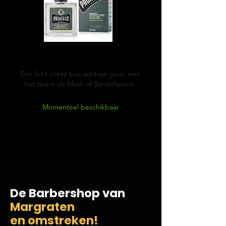
Cypress & Vetyver
Een licht zoete bos-achtige geur, niet
het zware als Musk of Sandelwood.
Momenteel beschikbaar
De Barbershop van
Margraten
en
omstreken!