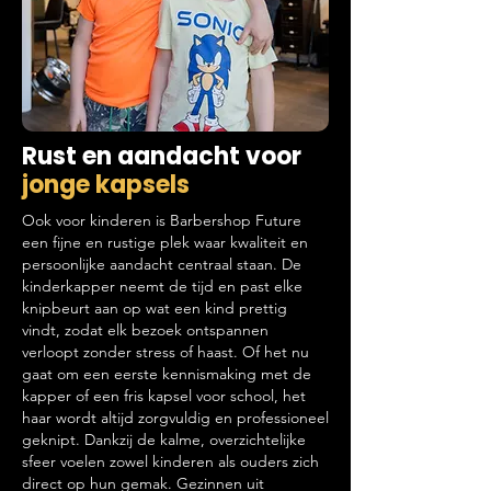
Rust en aandacht voor
jonge kapsels
Ook voor kinderen is Barbershop Future
een fijne en rustige plek waar kwaliteit en
persoonlijke aandacht centraal staan. De
kinderkapper neemt de tijd en past elke
knipbeurt aan op wat een kind prettig
vindt, zodat elk bezoek ontspannen
verloopt zonder stress of haast. Of het nu
gaat om een eerste kennismaking met de
kapper of een fris kapsel voor school, het
haar wordt altijd zorgvuldig en professioneel
geknipt. Dankzij de kalme, overzichtelijke
sfeer voelen zowel kinderen als ouders zich
direct op hun gemak. Gezinnen uit