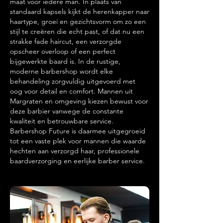
maat voor iedere man. In plaats van
standaard kapsels kijkt de herenkapper naar
haartype, groei en gezichtsvorm om zo een
stijl te creëren die echt past, of dat nu een
strakke fade haircut, een verzorgde
opscheer overloop of een perfect
bijgewerkte baard is. In de rustige,
moderne barbershop wordt elke
behandeling zorgvuldig uitgevoerd met
oog voor detail en comfort. Mannen uit
Margraten en omgeving kiezen bewust voor
deze barbier vanwege de constante
kwaliteit en betrouwbare service.
Barbershop Future is daarmee uitgegroeid
tot een vaste plek voor mannen die waarde
hechten aan verzorgd haar, professionele
baardverzorging en eerlijke barber service.