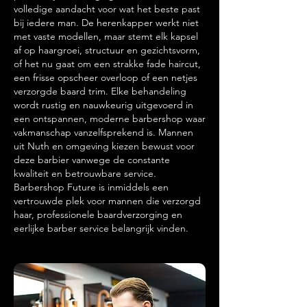
volledige aandacht voor wat het beste past
bij iedere man. De herenkapper werkt niet
met vaste modellen, maar stemt elk kapsel
af op haargroei, structuur en gezichtsvorm,
of het nu gaat om een strakke fade haircut,
een frisse opscheer overloop of een netjes
verzorgde baard trim. Elke behandeling
wordt rustig en nauwkeurig uitgevoerd in
een ontspannen, moderne barbershop waar
vakmanschap vanzelfsprekend is. Mannen
uit Nuth en omgeving kiezen bewust voor
deze barbier vanwege de constante
kwaliteit en betrouwbare service.
Barbershop Future is inmiddels een
vertrouwde plek voor mannen die verzorgd
haar, professionele baardverzorging en
eerlijke barber service belangrijk vinden.