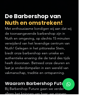
De Barbershop van
Nuth en
omstreken!
Met enthousiasme kondigen wij aan dat wij
de toonaangevende barbershop zijn in
Nuth en omgeving, op slechts 15 minuten
verwijderd van het levendige centrum van
Nuth! Gelegen in het pittoreske Stein,
biedt onze barbershop een unieke en
authentieke ervaring die de tand des tijds
heeft doorstaan. Betreed onze deuren en
laat je onderdompelen in een wereld van
vakmanschap, traditie en ontspanning.
Waarom B
arbershop Future?
Bij Barbershop Future gaan we verder dan
alleen het knippen van haar; we streven
ernaar om voor elke klant een onvergetelijke
ervaring te creëren. Ons toegewijde team
van ervaren barbiers staat garant voor