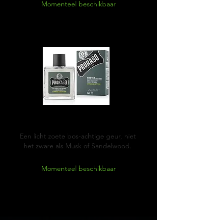
Momenteel beschikbaar
Cypress & Vetyver
Een licht zoete bos-achtige geur, niet
het zware als Musk of Sandelwood.
Momenteel beschikbaar