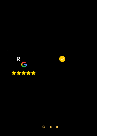
Top barbiers! Mooie zaak, korte
wachttijden, goede service en altijd
een mooi resultaat. Kortom, een
fijne plek om je kapsel of baard bij
te laten houden.
R
Remy Mols
Top zaak en niet alleen om te
knippen of scheren maar ook voor
een bakje koffie! De jongens
maken altijd tijd voor je!