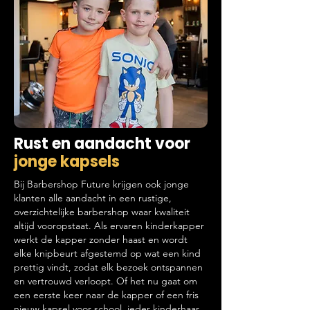
Rust en aandacht voor
jonge kapsels
Bij Barbershop Future krijgen ook jonge
klanten alle aandacht in een rustige,
overzichtelijke barbershop waar kwaliteit
altijd vooropstaat. Als ervaren kinderkapper
werkt de kapper zonder haast en wordt
elke knipbeurt afgestemd op wat een kind
prettig vindt, zodat elk bezoek ontspannen
en vertrouwd verloopt. Of het nu gaat om
een eerste keer naar de kapper of een fris
nieuw kapsel voor school, ieder kinderhaar