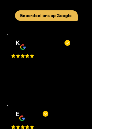
aan
Beoordeel ons op Google
K
Kevin Kecskés
Best Place in Nederland, they cut
really well, best service, easy to
request an appointment, they are
flexible. Perfect I Gave a 1 Million
Star, but Google only allows just
one.
E
Erwin