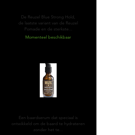
Blue
Pomade
De Reuzel Blue Strong Hold,
de laatste variant van de Reuzel
Pomade en de sterkste...
Momenteel beschikbaar
Reuzel Beard serum
Een baardserum dat speciaal is
ontwikkeld om de baard te hydrateren
zonder het te...