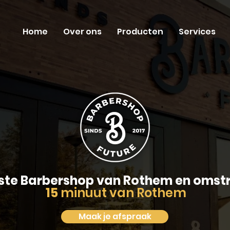
Home
Over ons
Producten
Services
ste Barbershop van Rothem en omst
15
minuut van Rothem
Maak je afspraak