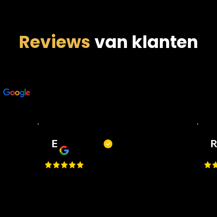
Reviews
van klanten
n
E
Erwin
ut
Top barbiers! Mooie zaak, korte
Top
wachttijden, goede service en
kni
altijd een mooi resultaat. Kortom,
een
een fijne plek om je kapsel of
mak