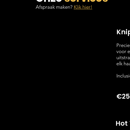
Afspraak maken?
Klik hier!
Kni
Precies
voor e
uitstr
elk ha
Inclus
€25
Hot