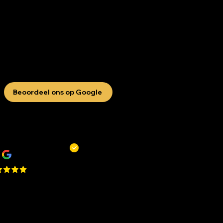
Beoordeel ons op Google
R
Remy Mols
 zaak en niet alleen om te
ppen of scheren maar ook voor
 bakje koffie! De jongens
en altijd tijd voor je!