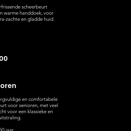
rfrissende scheerbeurt
n warme handdoek, voor
tra-zachte en gladde huid.
,00
ioren
rgvuldige en comfortabele
urt voor senioren, met veel
ht voor een klassieke en
itstraling.
50 jaar