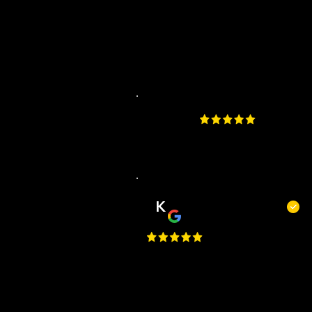
4.9
​200 beoordelingen aa
K
Kevin Kecskés
Best Place in Nederland, they c
really well, best service, easy to
request an appointment, they
are flexible. Perfect I Gave a 1