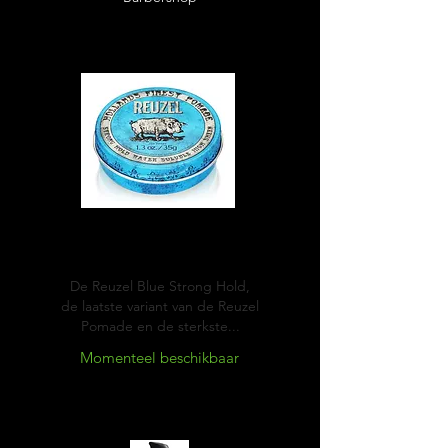
Blue
Pomade
De Reuzel Blue Strong Hold,
de laatste variant van de Reuzel
Pomade en de sterkste...
Momenteel beschikbaar