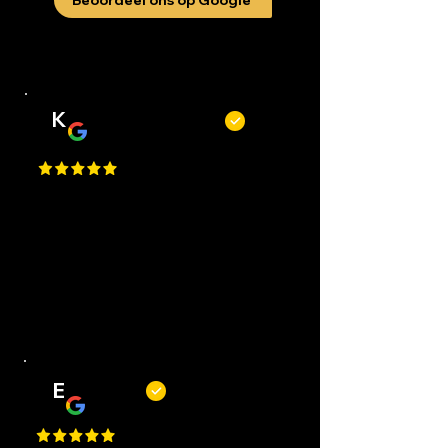
Beoordeel ons op Google
K
Kevin Kecskés
Best Place in Nederland, they cut
really well, best service, easy to
request an appointment, they are
flexible. Perfect I Gave a 1 Million
Star, but Google only allows just
one.
E
Erwin