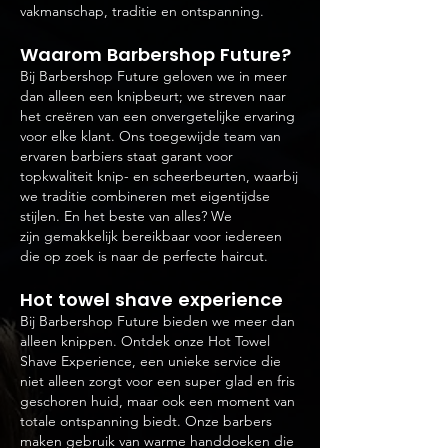
vakmanschap, traditie en ontspanning.
Waarom B
arbershop Future?
Bij Barbershop Future geloven we in meer
dan alleen een knipbeurt; we streven naar
het creëren van een onvergetelijke ervaring
voor elke klant. Ons toegewijde team van
ervaren barbiers staat garant voor
topkwaliteit knip- en scheerbeurten, waarbij
we traditie combine
ren met eigentijdse
stijlen. En het beste van alles? We
zijn
gemakkelijk bereikbaar voor iedereen
die op zoek is naar de perfecte haircut.
Hot towel shave experience
Bij Barbershop Future bieden we meer dan
alleen knippen. Ontdek onze Hot Towel
Shave Experience, een unieke service die
niet alleen zorgt voor een super glad en fris
geschoren huid, maar ook een moment van
totale ontspanning biedt. Onze barbers
maken gebruik van warme handdoeken die