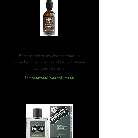
Reuzel Beard serum
Een baardserum dat speciaal is
ontwikkeld om de baard te hydrateren
zonder het te...
Momenteel beschikbaar