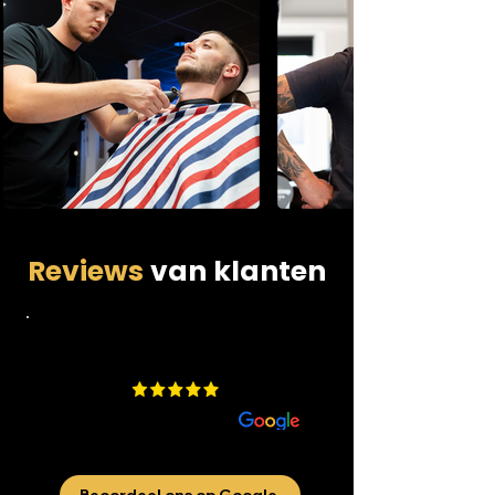
Reviews
van klanten
4.9
​200 beoordelingen
aan