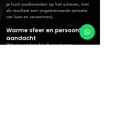
je huid voorbereiden op het scheren, met
als resultaat een ongeëvenaarde sensatie
van luxe en verwennerij.
Warme sfeer en persoonlijke
aandacht
Wat ons onderscheidt, naast onze
professionele diensten, is de warme sfeer
en persoonlijke aandacht die je bij
Barbershop Future ervaart. Of je nu
langskomt voor een trendy nieuwe look, een
klassieke scheerbeurt of gewoon voor een
gezellig praatje, wij streven ernaar een
omgeving te creëren waar iedereen zich
welkom voelt en zichzelf kan zijn.
Onze locatie
Barbershop Future bevindt zich op een
strategische locatie.
Parkeren is geen
gedoe, en onze barbershop is gemakkelijk
bereikbaar voor klanten
. Combineer je