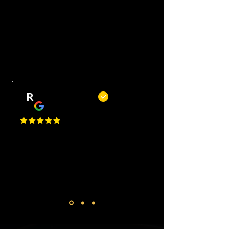
Top barbiers! Mooie zaak, korte
wachttijden, goede service en altijd
een mooi resultaat. Kortom, een
fijne plek om je kapsel of baard bij
te laten houden.
R
Remy Mols
Top zaak en niet alleen om te
knippen of scheren maar ook voor
een bakje koffie! De jongens
maken altijd tijd voor je!