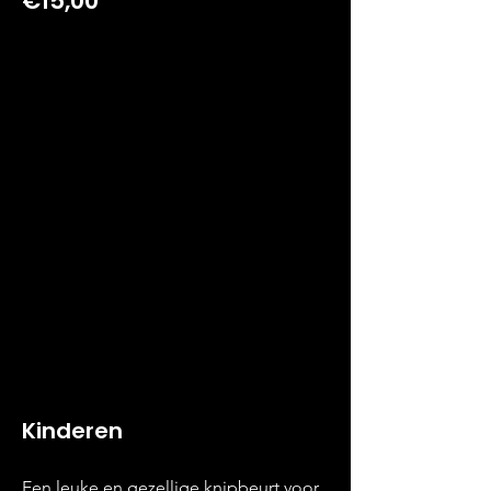
€15,00
Kinderen
Een leuke en gezellige knipbeurt voor