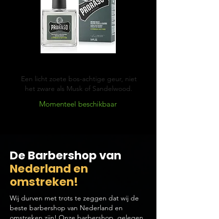
Cypress & Vetyver
Een licht zoete bos-achtige geur, niet
het zware als Musk of Sandelwood.
Momenteel beschikbaar
De Barbershop van
Nederland en
omstreken!
Wij durven met trots te zeggen dat wij de
beste barbershop van Nederland en
omstreken zijn! Onze barbershop, gelegen