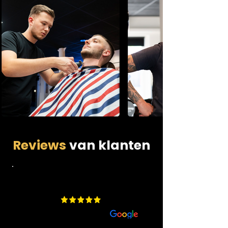
Reviews
van klanten
4.9
​200 beoordelingen
aan