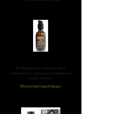
Reuzel Beard serum
Een baardserum dat speciaal is
ontwikkeld om de baard te hydrateren
zonder het te...
Momenteel beschikbaar