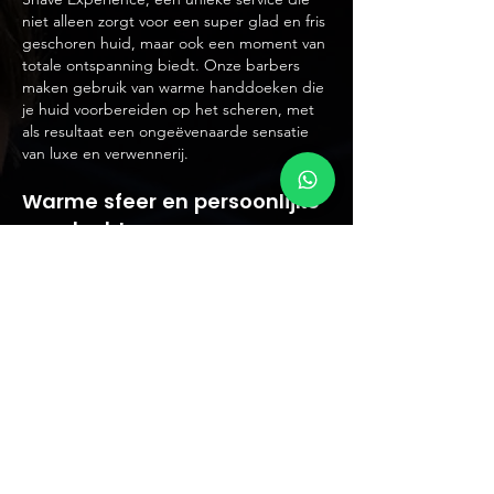
niet alleen zorgt voor een super glad en fris
geschoren huid, maar ook een moment van
totale ontspanning biedt. Onze barbers
maken gebruik van warme handdoeken die
je huid voorbereiden op het scheren, met
als resultaat een ongeëvenaarde sensatie
van luxe en verwennerij.
Warme sfeer en persoonlijke
aandacht
Wat ons onderscheidt, naast onze
professionele diensten, is de warme sfeer
en persoonlijke aandacht die je bij
Barbershop Future ervaart. Of je nu
langskomt voor een trendy nieuwe look, een
klassieke scheerbeurt of gewoon voor een
gezellig praatje, wij streven ernaar een
omgeving te creëren waar iedereen zich
welkom voelt en zichzelf kan zijn.
Onze locatie