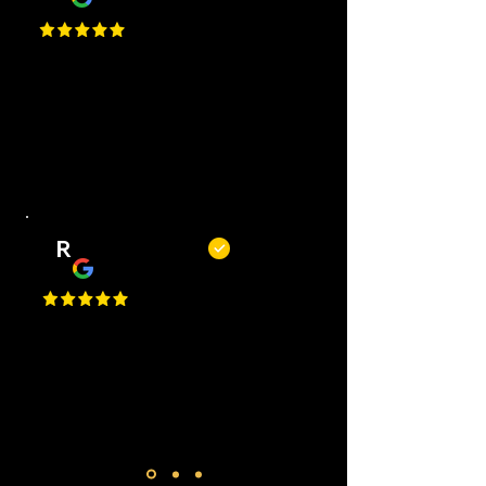
Top barbiers! Mooie zaak, korte
wachttijden, goede service en altijd
een mooi resultaat. Kortom, een
fijne plek om je kapsel of baard bij
te laten houden.
R
Remy Mols
Top zaak en niet alleen om te
knippen of scheren maar ook voor
een bakje koffie! De jongens
maken altijd tijd voor je!