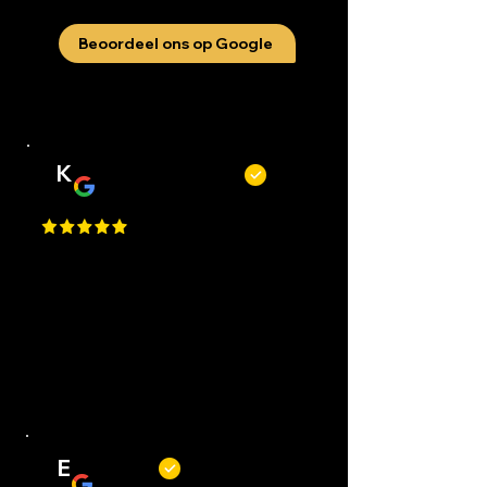
Beoordeel ons op Google
K
Kevin Kecskés
Best Place in Nederland, they cut
really well, best service, easy to
request an appointment, they are
flexible. Perfect I Gave a 1 Million
Star, but Google only allows just
one.
E
Erwin