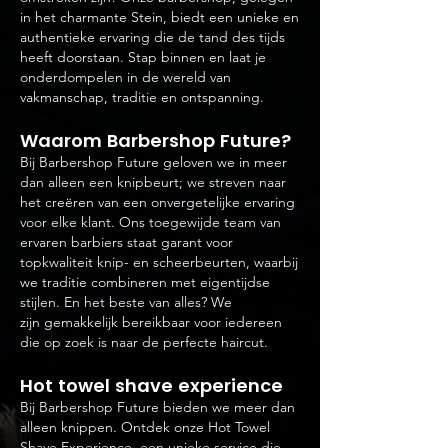
in het charmante Stein, biedt een unieke en
authentieke ervaring die de tand des tijds
heeft doorstaan. Stap binnen en laat je
onderdompelen in de wereld van
vakmanschap, traditie en ontspanning.
Waarom B
arbershop Future?
Bij Barbershop Future geloven we in meer
dan alleen een knipbeurt; we streven naar
het creëren van een onvergetelijke ervaring
voor elke klant. Ons toegewijde team van
ervaren barbiers staat garant voor
topkwaliteit knip- en scheerbeurten, waarbij
we traditie combine
ren met eigentijdse
stijlen. En het beste van alles? We
zijn
gemakkelijk bereikbaar voor iedereen
die op zoek is naar de perfecte haircut.
Hot towel shave experience
Bij Barbershop Future bieden we meer dan
alleen knippen. Ontdek onze Hot Towel
Shave Experience, een unieke service die