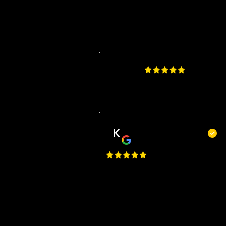
4.9
​200 beoordelingen aa
K
Kevin Kecskés
Best Place in Nederland, they c
really well, best service, easy to
request an appointment, they
are flexible. Perfect I Gave a 1
Million Star, but Google only
allows just one.