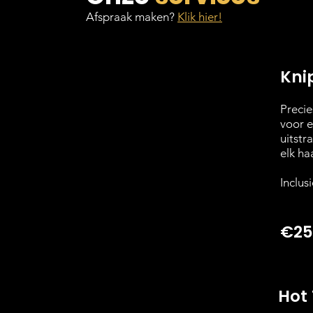
Afspraak maken?
Klik hier!
Kni
Precies
voor e
uitstr
elk ha
Inclus
€25
Hot