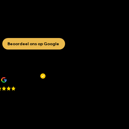
Beoordeel ons op Google
R
Remy Mols
 zaak en niet alleen om te
ppen of scheren maar ook voor
 bakje koffie! De jongens
en altijd tijd voor je!