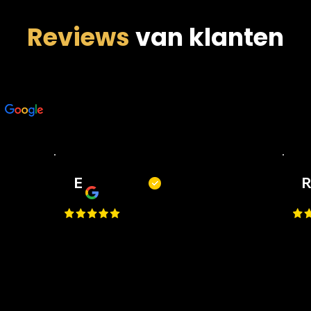
Reviews
van klanten
n
E
Erwin
ut
Top barbiers! Mooie zaak, korte
Top
wachttijden, goede service en
kni
altijd een mooi resultaat. Kortom,
een
een fijne plek om je kapsel of
mak
baard bij te laten houden.