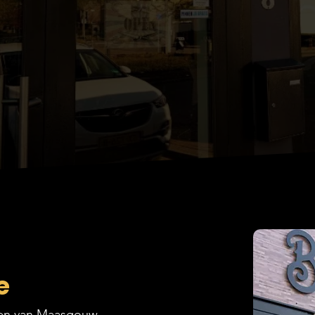
e
ten van Maasgouw,