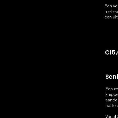
Een ve
met ee
een ul
€15
Sen
Een zo
knipbe
aandac
nette u
Vanaf 