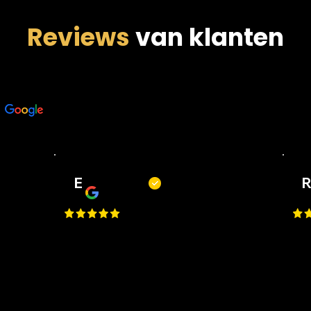
Reviews
van klanten
n
E
Erwin
ut
Top barbiers! Mooie zaak, korte
Top
wachttijden, goede service en
kni
altijd een mooi resultaat. Kortom,
een
een fijne plek om je kapsel of
mak
baard bij te laten houden.