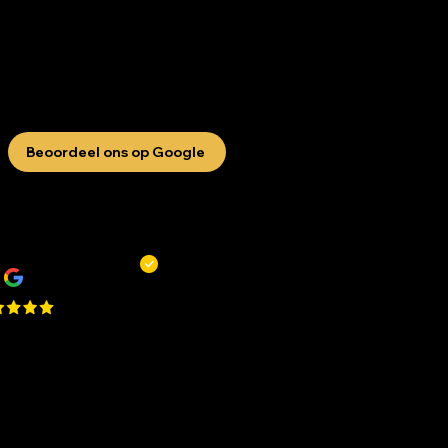
Beoordeel ons op Google
R
Remy Mols
 zaak en niet alleen om te
ppen of scheren maar ook voor
 bakje koffie! De jongens
en altijd tijd voor je!