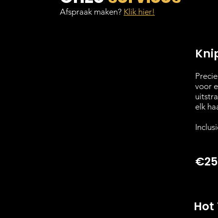
Afspraak maken?
Klik hier!
Kni
Precies
voor e
uitstr
elk ha
Inclus
€25
Hot