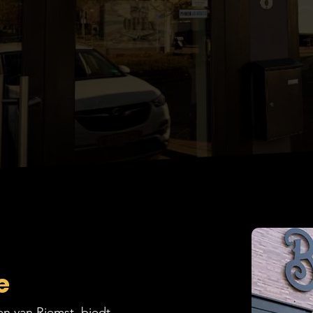
e
en van Riemst, biedt