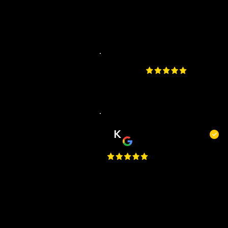
4.9
​200 beoordelingen aa
K
Kevin Kecskés
Best Place in Nederland, they c
really well, best service, easy to
request an appointment, they
are flexible. Perfect I Gave a 1
Million Star, but Google only
allows just one.