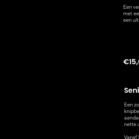
Een ve
met ee
een ul
€15
Sen
Een zo
knipbe
aandac
nette u
Vanaf 