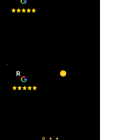
Top barbiers! Mooie zaak, korte
wachttijden, goede service en altijd
een mooi resultaat. Kortom, een
fijne plek om je kapsel of baard bij
te laten houden.
R
Remy Mols
Top zaak en niet alleen om te
knippen of scheren maar ook voor
een bakje koffie! De jongens
maken altijd tijd voor je!