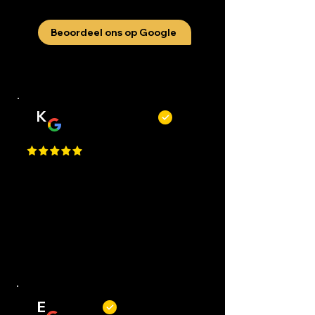
Beoordeel ons op Google
K
Kevin Kecskés
Best Place in Nederland, they cut
really well, best service, easy to
request an appointment, they are
flexible. Perfect I Gave a 1 Million
Star, but Google only allows just
one.
E
Erwin