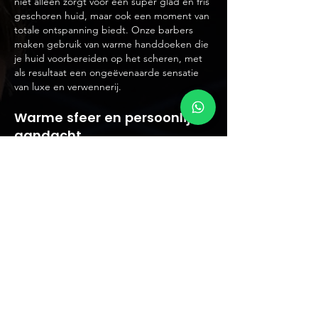
niet alleen zorgt voor een super glad en fris
geschoren huid, maar ook een moment van
totale ontspanning biedt. Onze barbers
maken gebruik van warme handdoeken die
je huid voorbereiden op het scheren, met
als resultaat een ongeëvenaarde sensatie
van luxe en verwennerij.
Warme sfeer en persoonlijke
aandacht
Wat ons onderscheidt, naast onze
professionele diensten, is de warme sfeer
en persoonlijke aandacht die je bij
Barbershop Future ervaart. Of je nu
langskomt voor een trendy nieuwe look, een
klassieke scheerbeurt of gewoon voor een
gezellig praatje, wij streven ernaar een
omgeving te creëren waar iedereen zich
welkom voelt en zichzelf kan zijn.
Onze locatie
Barbershop Future bevindt zich op een