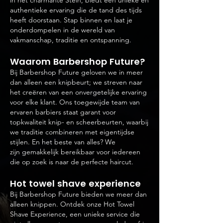
in het charmante Stein, biedt een unieke en
authentieke ervaring die de tand des tijds
heeft doorstaan. Stap binnen en laat je
onderdompelen in de wereld van
vakmanschap, traditie en ontspanning.
Waarom B
arbershop Future?
Bij Barbershop Future geloven we in meer
dan alleen een knipbeurt; we streven naar
het creëren van een onvergetelijke ervaring
voor elke klant. Ons toegewijde team van
ervaren barbiers staat garant voor
topkwaliteit knip- en scheerbeurten, waarbij
we traditie combine
ren met eigentijdse
stijlen. En het beste van alles? We
zijn
gemakkelijk bereikbaar voor iedereen
die op zoek is naar de perfecte haircut.
Hot towel shave experience
Bij Barbershop Future bieden we meer dan
alleen knippen. Ontdek onze Hot Towel
Shave Experience, een unieke service die