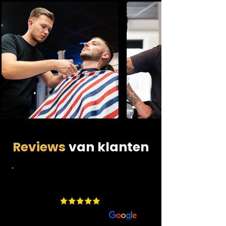
Reviews
van klanten
4.9
​200 beoordelingen
aan