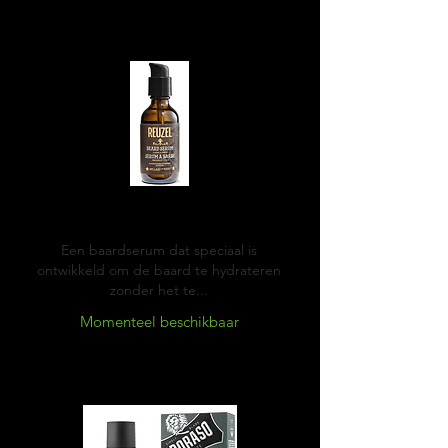
Reuzel Beard serum
Een baardserum dat speciaal is
ontwikkeld om de baard te hydrateren
zonder het te...
Momenteel beschikbaar