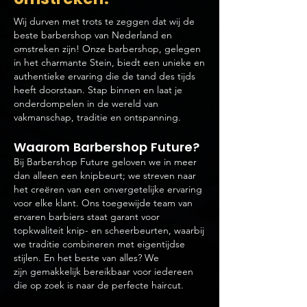
Wij durven met trots te zeggen dat wij de
beste barbershop van Nederland en
omstreken zijn! Onze barbershop, gelegen
in het charmante Stein, biedt een unieke en
authentieke ervaring die de tand des tijds
heeft doorstaan. Stap binnen en laat je
onderdompelen in de wereld van
vakmanschap, traditie en ontspanning.
Waarom B
arbershop Future?
Bij Barbershop Future geloven we in meer
dan alleen een knipbeurt; we streven naar
het creëren van een onvergetelijke ervaring
voor elke klant. Ons toegewijde team van
ervaren barbiers staat garant voor
topkwaliteit knip- en scheerbeurten, waarbij
we traditie combine
ren met eigentijdse
stijlen. En het beste van alles? We
zijn
gemakkelijk bereikbaar voor iedereen
die op zoek is naar de perfecte haircut.