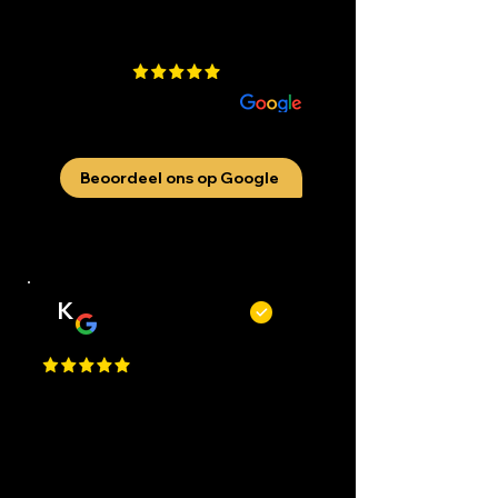
4.9
​200 beoordelingen
aan
Beoordeel ons op Google
K
Kevin Kecskés
Best Place in Nederland, they cut
really well, best service, easy to
request an appointment, they are
flexible. Perfect I Gave a 1 Million
Star, but Google only allows just