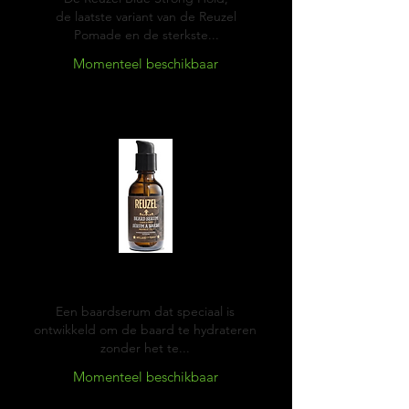
de laatste variant van de Reuzel
Pomade en de sterkste...
Momenteel beschikbaar
Reuzel Beard serum
Een baardserum dat speciaal is
ontwikkeld om de baard te hydrateren
zonder het te...
Momenteel beschikbaar