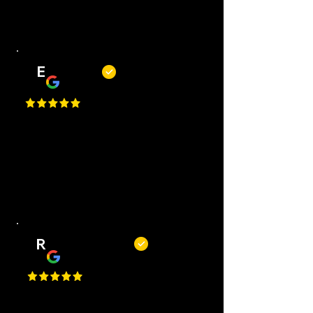
one.
E
Erwin
Top barbiers! Mooie zaak, korte
wachttijden, goede service en altijd
een mooi resultaat. Kortom, een
fijne plek om je kapsel of baard bij
te laten houden.
R
Remy Mols
Top zaak en niet alleen om te
knippen of scheren maar ook voor