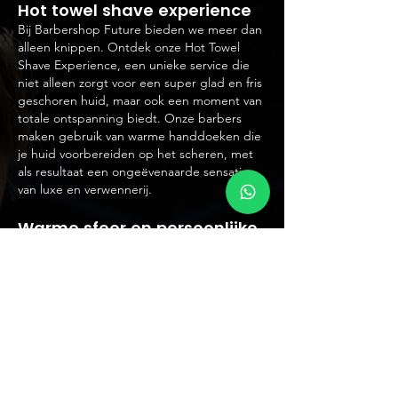
Hot towel shave experience
Bij Barbershop Future bieden we meer dan
alleen knippen. Ontdek onze Hot Towel
Shave Experience, een unieke service die
niet alleen zorgt voor een super glad en fris
geschoren huid, maar ook een moment van
totale ontspanning biedt. Onze barbers
maken gebruik van warme handdoeken die
je huid voorbereiden op het scheren, met
als resultaat een ongeëvenaarde sensatie
van luxe en verwennerij.
Warme sfeer en persoonlijke
aandacht
Wat ons onderscheidt, naast onze
professionele diensten, is de warme sfeer
en persoonlijke aandacht die je bij
Barbershop Future ervaart. Of je nu
langskomt voor een trendy nieuwe look, een
klassieke scheerbeurt of gewoon voor een
gezellig praatje, wij streven ernaar een
omgeving te creëren waar iedereen zich