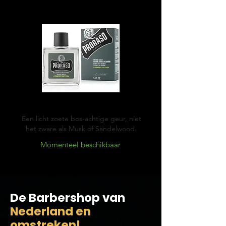
Cypress & Vetyver
Een licht zoete bos-achtige geur, niet
het zware als Musk of Sandelwood.
Momenteel beschikbaar
De Barbershop van
Nederland en
omstreken!