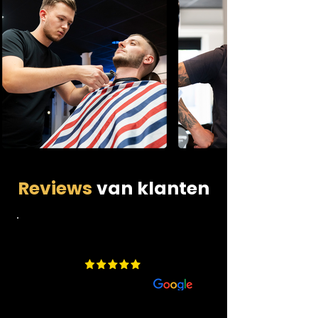
Reviews
van klanten
4.9
​200 beoordelingen
aan