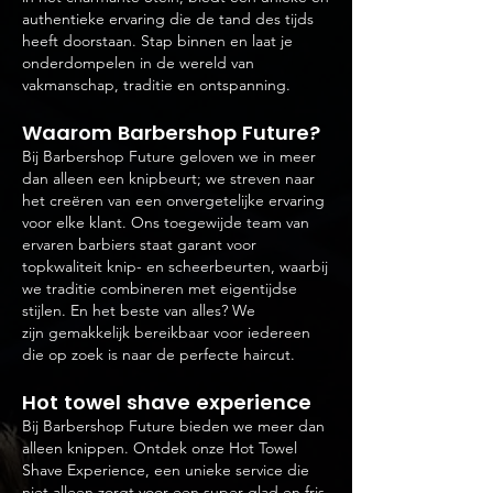
authentieke ervaring die de tand des tijds
heeft doorstaan. Stap binnen en laat je
onderdompelen in de wereld van
vakmanschap, traditie en ontspanning.
Waarom B
arbershop Future?
Bij Barbershop Future geloven we in meer
dan alleen een knipbeurt; we streven naar
het creëren van een onvergetelijke ervaring
voor elke klant. Ons toegewijde team van
ervaren barbiers staat garant voor
topkwaliteit knip- en scheerbeurten, waarbij
we traditie combine
ren met eigentijdse
stijlen. En het beste van alles? We
zijn
gemakkelijk bereikbaar voor iedereen
die op zoek is naar de perfecte haircut.
Hot towel shave experience
Bij Barbershop Future bieden we meer dan
alleen knippen. Ontdek onze Hot Towel
Shave Experience, een unieke service die
niet alleen zorgt voor een super glad en fris