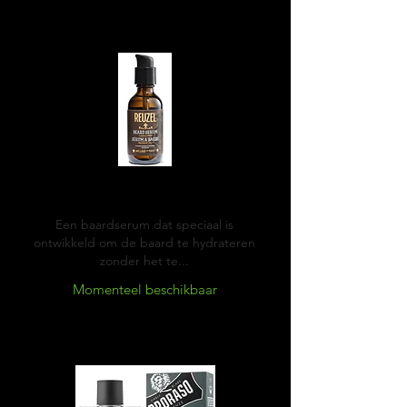
Reuzel Beard serum
Een baardserum dat speciaal is
ontwikkeld om de baard te hydrateren
zonder het te...
Momenteel beschikbaar