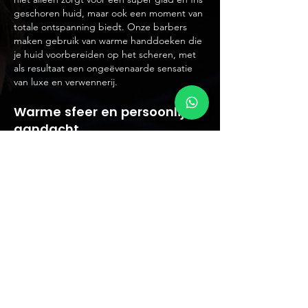
geschoren huid, maar ook een moment van
totale ontspanning biedt. Onze barbers
maken gebruik van warme handdoeken die
je huid voorbereiden op het scheren, met
als resultaat een ongeëvenaarde sensatie
van luxe en verwennerij.
Warme sfeer en persoonlijke
aandacht
Wat ons onderscheidt, naast onze
professionele diensten, is de warme sfeer
en persoonlijke aandacht die je bij
Barbershop Future ervaart. Of je nu
langskomt voor een trendy nieuwe look, een
klassieke scheerbeurt of gewoon voor een
gezellig praatje, wij streven ernaar een
omgeving te creëren waar iedereen zich
welkom voelt en zichzelf kan zijn.
Onze locatie
Barbershop Future bevindt zich op een