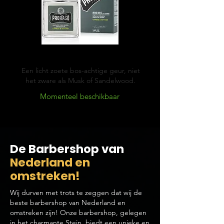
Cypress & Vetyver
Een licht zoete bos-achtige geur, niet
het zware als Musk of Sandelwood.
Momenteel beschikbaar
De Barbershop van
Nederland en
omstreken!
Wij durven met trots te zeggen dat wij de
beste barbershop van Nederland en
omstreken zijn! Onze barbershop, gelegen
in het charmante Stein, biedt een unieke en