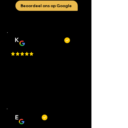
Beoordeel ons op Google
K
Kevin Kecskés
Best Place in Nederland, they cut
really well, best service, easy to
request an appointment, they are
flexible. Perfect I Gave a 1 Million
Star, but Google only allows just
one.
E
Erwin