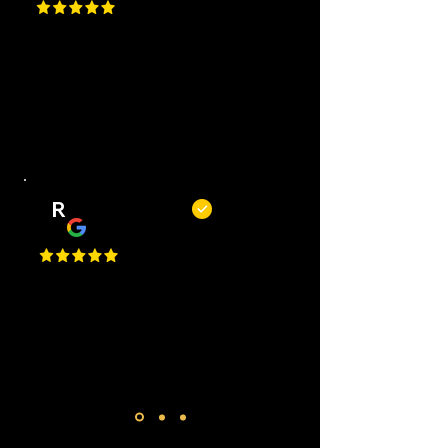
Top barbiers! Mooie zaak, korte
wachttijden, goede service en altijd
een mooi resultaat. Kortom, een
fijne plek om je kapsel of baard bij
te laten houden.
R
Remy Mols
Top zaak en niet alleen om te
knippen of scheren maar ook voor
een bakje koffie! De jongens
maken altijd tijd voor je!